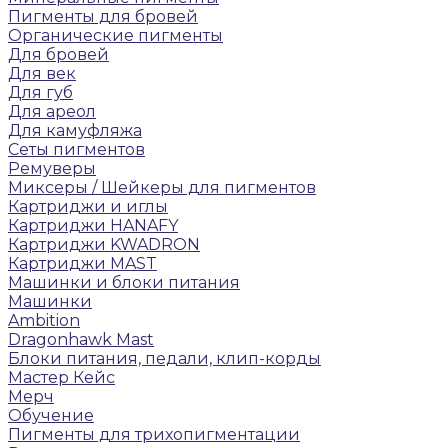
Пигменты для бровей
Органические пигменты
Для бровей
Для век
Для губ
Для ареол
Для камуфляжа
Сеты пигментов
Ремуверы
Микcеры / Шейкеры для пигментов
Картриджи и иглы
Картриджи HANAFY
Картриджи KWADRON
Картриджи MAST
Машинки и блоки питания
Машинки
Ambition
Dragonhawk Mast
Блоки питания, педали, клип-корды
Мастер Кейс
Мерч
Обучение
Пигменты для трихопигментации