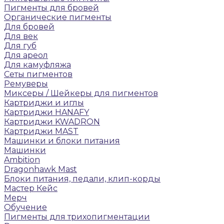
Пигменты для бровей
Органические пигменты
Для бровей
Для век
Для губ
Для ареол
Для камуфляжа
Сеты пигментов
Ремуверы
Микcеры / Шейкеры для пигментов
Картриджи и иглы
Картриджи HANAFY
Картриджи KWADRON
Картриджи MAST
Машинки и блоки питания
Машинки
Ambition
Dragonhawk Mast
Блоки питания, педали, клип-корды
Мастер Кейс
Мерч
Обучение
Пигменты для трихопигментации