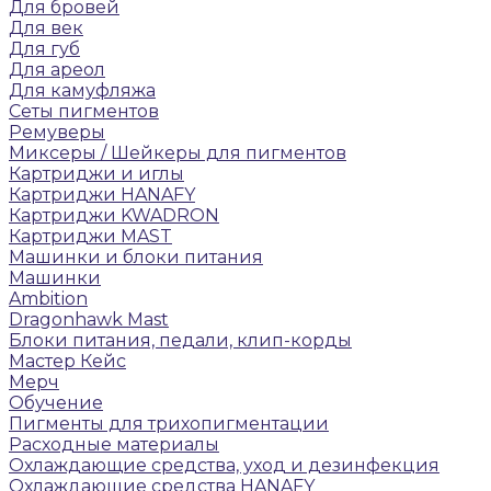
Для бровей
Для век
Для губ
Для ареол
Для камуфляжа
Сеты пигментов
Ремуверы
Микcеры / Шейкеры для пигментов
Картриджи и иглы
Картриджи HANAFY
Картриджи KWADRON
Картриджи MAST
Машинки и блоки питания
Машинки
Ambition
Dragonhawk Mast
Блоки питания, педали, клип-корды
Мастер Кейс
Мерч
Обучение
Пигменты для трихопигментации
Расходные материалы
Охлаждающие средства, уход и дезинфекция
Охлаждающие средства HANAFY