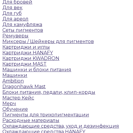
Для бровей
Для век
Для губ
Для ареол
Для камуфляжа
Сеты пигментов
Ремуверы
Микcеры / Шейкеры для пигментов
Картриджи и иглы
Картриджи HANAFY
Картриджи KWADRON
Картриджи MAST
Машинки и блоки питания
Машинки
Ambition
Dragonhawk Mast
Блоки питания, педали, клип-корды
Мастер Кейс
Мерч
Обучение
Пигменты для трихопигментации
Расходные материалы
Охлаждающие средства, уход и дезинфекция
Охлаждающие средства HANAFY