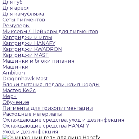
Для губ
Для ареол
Для камуфляжа
Сеты пигментов
Ремуверы
Микcеры / Шейкеры для пигментов
Картриджи и иглы
Картриджи HANAFY
Картриджи KWADRON
Картриджи MAST
Машинки и блоки питания
Машинки
Ambition
Dragonhawk Mast
Блоки питания, педали, клип-корды
Мастер Кейс
Мерч
Обучение
Пигменты для трихопигментации
Расходные материалы
Охлаждающие средства, уход и дезинфекция
Охлаждающие средства HANAFY
Уход и дезинфекция